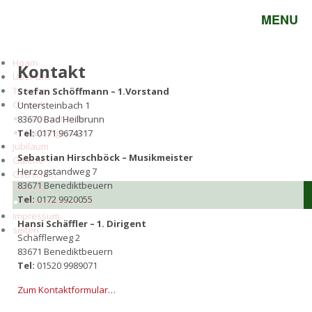
MENU
Hoam
Kontakt
Über uns
Termine
Stefan Schöffmann – 1.Vorstand
Chronik
Untersteinbach 1
Die Vorstände
83670 Bad Heilbrunn
Die Dirigenten
Tel:
0171 9674317
Jubiläum
Sebastian Hirschböck – Musikmeister
Galerie
Herzogstandweg 7
Gschichtln
83671 Benediktbeuern
Kontakt
Tel:
0172 9920055
Kontaktformular
Impressum
Hansi Schäffler – 1. Dirigent
seiten
Schäfflerweg 2
83671 Benediktbeuern
Tel:
01520 9989071
Zum Kontaktformular…